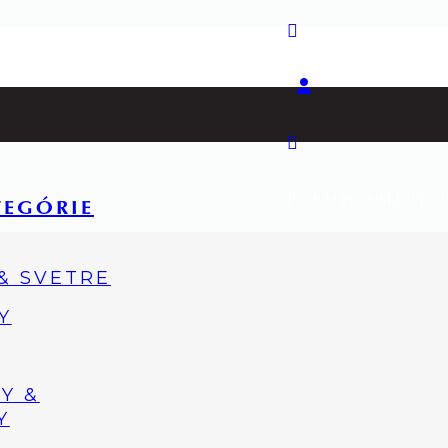
Produkt
Produkt
bol prid
TEGÓRIE
 & SVETRE
Y
Y &
Y