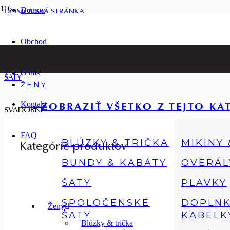
Domov
DOMOVSKÁ STRÁNKA
Obchod
ŽENY
O nás
ŠATY
ŽENY
Kontakt
ZOBRAZIŤ VŠETKO Z TEJTO KA
SVADOBNÉ
FAQ
BLÚZKY & TRIČKA
MIKINY
Kategórie produktov
BUNDY & KABÁTY
OVERÁL
ŠATY
PLAVKY
SPOLOČENSKÉ
DOPLNK
Ženy
ŠATY
KABELK
Blúzky & trička