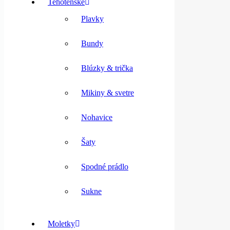
Tehotenské
Plavky
Bundy
Blúzky & trička
Mikiny & svetre
Nohavice
Šaty
Spodné prádlo
Sukne
Moletky