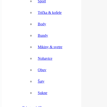
Šport
Trička & košele
Body
Bundy
Mikiny & svetre
Nohavice
Obuv
Šaty
Sukne