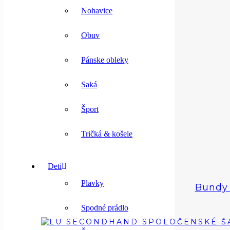
Nohavice
Obuv
Pánske obleky
Saká
Šport
Tričká & košele
Deti
Plavky
Bundy 
Spodné prádlo