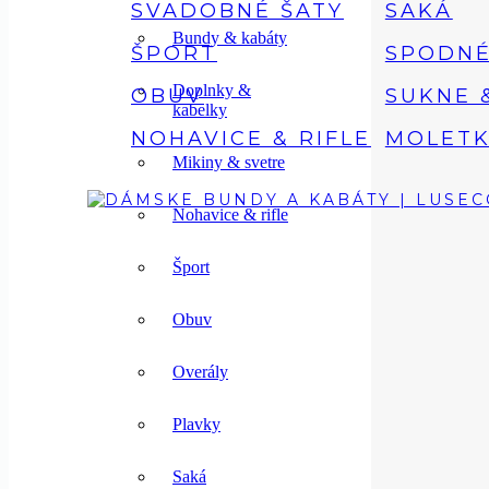
SVADOBNÉ ŠATY
SAKÁ
Bundy & kabáty
ŠPORT
SPODNÉ
Doplnky &
OBUV
SUKNE 
kabelky
NOHAVICE & RIFLE
MOLETK
Mikiny & svetre
Nohavice & rifle
Šport
Obuv
Overály
Plavky
Saká