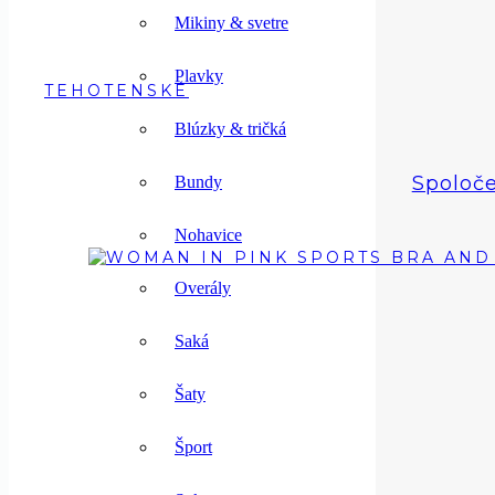
Mikiny & svetre
Plavky
TEHOTENSKÉ
Blúzky & tričká
Spoloč
Bundy
Nohavice
Overály
Saká
Šaty
Šport