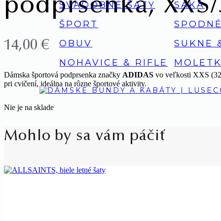
podprsenka, XXS/
SVADOBNÉ ŠATY
SAKÁ
ŠPORT
SPODNÉ
OBUV
SUKNE 
14,00
€
NOHAVICE & RIFLE
MOLETK
Dámska športová podprsenka značky
ADIDAS
vo veľkosti XXS (32/
pri cvičení, ideálna na rôzne športové aktivity.
Nie je na sklade
Mohlo by sa vám páčiť