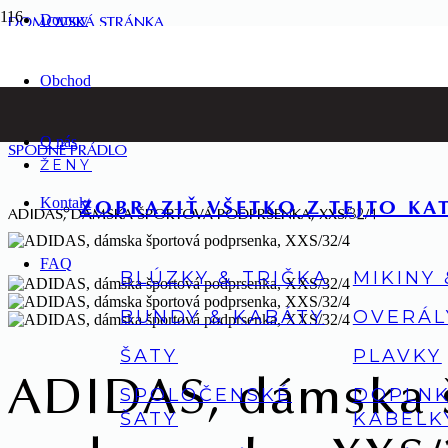
Domov
DOMOVSKÁ STRÁNKA
Obchod
ŽENY
O nás
SPODNÉ PRÁDLO
ŽENY
Kontakt
ZOBRAZIŤ VŠETKO Z TEJTO KA
ADIDAS, DÁMSKA ŠPORTOVÁ PODPRSENKA, XXS/32/4
FAQ
BLÚZKY & TRIČKA
MIKINY
BUNDY & KABÁTY
OVERÁL
ŠATY
PLAVKY
ADIDAS, dámska 
SPOLOČENSKÉ
DOPLNK
ŠATY
KABELK