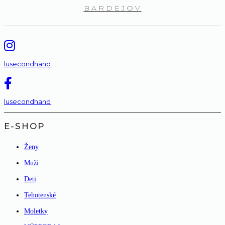
BARDEJOV
lusecondhand
lusecondhand
E-SHOP
Ženy
Muži
Deti
Tehotenské
Moletky