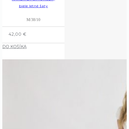
biele letné šaty
M/38/10
42,00
€
DO KOŠÍKA