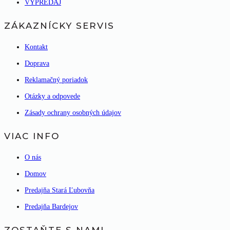
VÝPREDAJ
ZÁKAZNÍCKY SERVIS
Kontakt
Doprava
Reklamačný poriadok
Otázky a odpovede
Zásady ochrany osobných údajov
VIAC INFO
O nás
Domov
Predajňa Stará Ľubovňa
Predajňa Bardejov
ZOSTAŇTE S NAMI