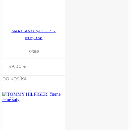
MARCIANO by GUESS,
letný top
S/36/8
39,00
€
DO KOŠÍKA