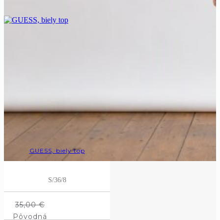
GUESS, biely top
S/36/8
35,00
€
Pôvodná