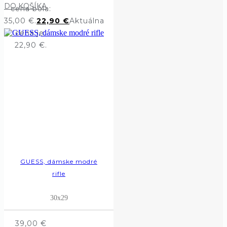
DO KOŠÍKA
cena bola:
35,00 €.
22,90
€
Aktuálna
cena je:
22,90 €.
GUESS, dámske modré
rifle
30x29
39,00
€