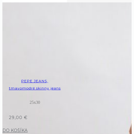
cena je:
16,50 €.
PEPE JEANS,
tmavomodré skinny jeans
25x30
29,00
€
DO KOŠÍKA