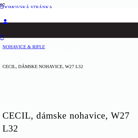
DOMOVSKÁ STRÁNKA
ŽENY
NOHAVICE & RIFLE
Produkt
Produkt
bol pridaný do košíka.
CECIL, DÁMSKE NOHAVICE, W27 L32
CECIL, dámske nohavice, W27
L32