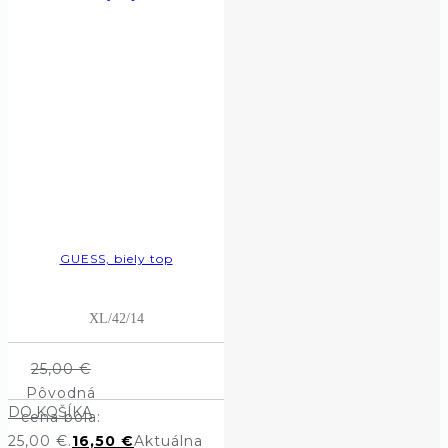
GUESS, biely top
XL/42/14
25,00
€
Pôvodná
DO KOŠÍKA
cena bola:
25,00 €.
16,50
€
Aktuálna