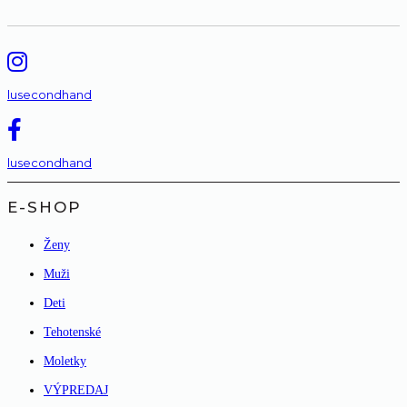
lusecondhand
lusecondhand
E-SHOP
Ženy
Muži
Deti
Tehotenské
Moletky
VÝPREDAJ