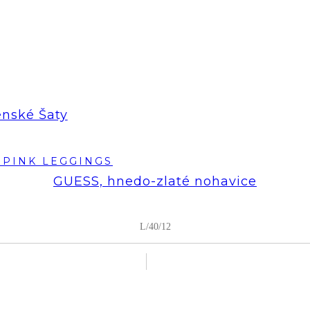
enské Šaty
GUESS, hnedo-zlaté nohavice
L/40/12