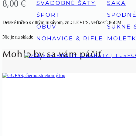
SVADOBNÉ ŠATY
SAKÁ
8,00
€
ŠPORT
SPODNÉ
Detské tričko s dlhým rukávom, zn.: LEVI’S, veľkosť: 86CM
OBUV
SUKNE 
Nie je na sklade
NOHAVICE & RIFLE
MOLETK
Mohlo by sa vám páčiť