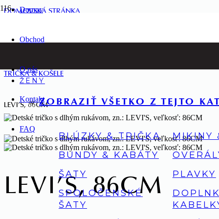
Domov
DOMOVSKÁ STRÁNKA
Obchod
DETI
O nás
TRIČKA & KOŠELE
ŽENY
Kontakt
ZOBRAZIŤ VŠETKO Z TEJTO KA
LEVI’S, 86CM
FAQ
BLÚZKY & TRIČKA
MIKINY
BUNDY & KABÁTY
OVERÁL
ŠATY
PLAVKY
LEVI’S, 86CM
SPOLOČENSKÉ
DOPLNK
ŠATY
KABELK