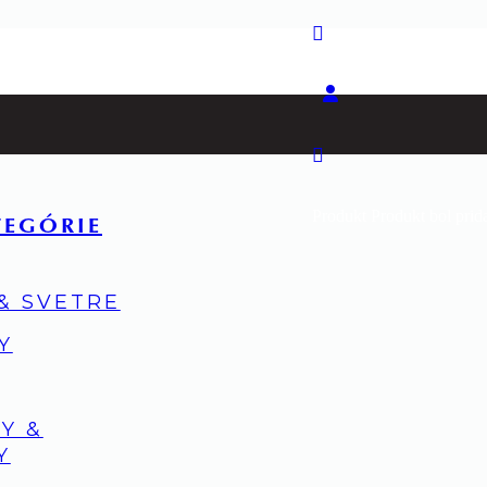
Produkt
Produkt
bol prid
TEGÓRIE
 & SVETRE
Y
Y &
Y