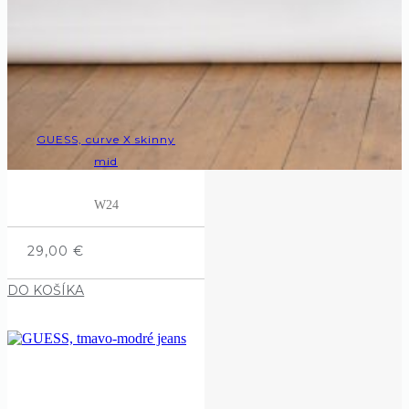
GUESS, curve X skinny
mid
W24
29,00
€
DO KOŠÍKA