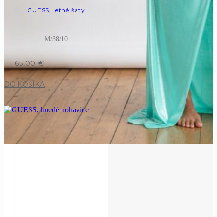
GUESS, letné šaty
M/38/10
65,00
€
DO KOŠÍKA