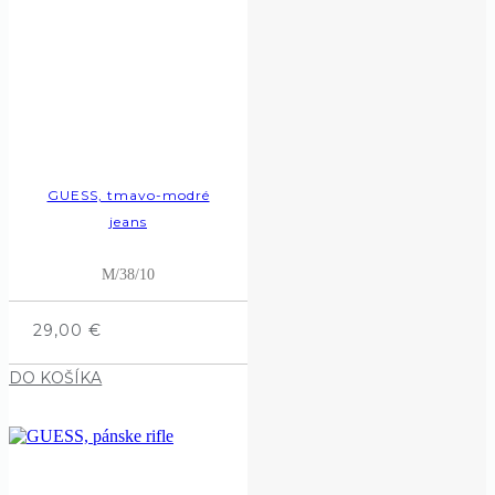
GUESS, tmavo-modré
jeans
M/38/10
29,00
€
DO KOŠÍKA