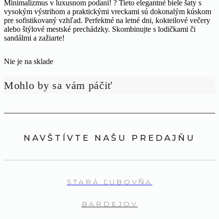
Minimalizmus v luxusnom podaní! ? Tieto elegantné biele šaty s
vysokým výstrihom a praktickými vreckami sú dokonalým kúskom
pre sofistikovaný vzhľad. Perfektné na letné dni, kokteilové večery
alebo štýlové mestské prechádzky. Skombinujte s lodičkami či
sandálmi a zažiarte!
Nie je na sklade
Mohlo by sa vám páčiť
NAVŠTÍVTE NAŠU PREDAJŇU
STARÁ ĽUBOVŇA
BARDEJOV