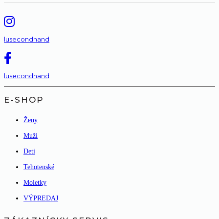
lusecondhand
lusecondhand
E-SHOP
Ženy
Muži
Deti
Tehotenské
Moletky
VÝPREDAJ