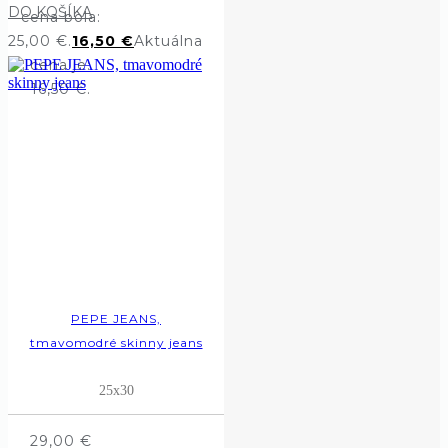
DO KOŠÍKA
cena bola:
25,00 €.
16,50
€
Aktuálna
cena je:
16,50 €.
PEPE JEANS,
tmavomodré skinny jeans
25x30
29,00
€