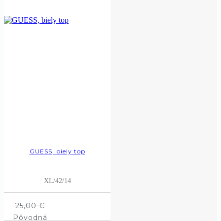
GUESS, biely top
XL/42/14
25,00
€
Pôvodná