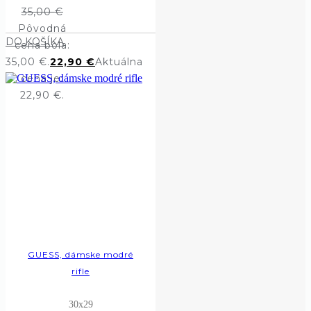
35,00
€
Pôvodná
DO KOŠÍKA
cena bola:
35,00 €.
22,90
€
Aktuálna
cena je:
22,90 €.
GUESS, dámske modré
rifle
30x29