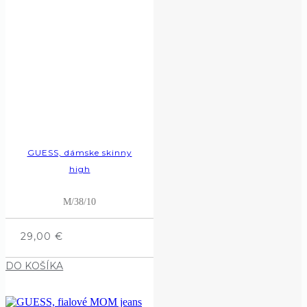
GUESS, dámske skinny
high
M/38/10
29,00
€
DO KOŠÍKA