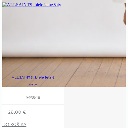
ALLSAINTS, biele letné
šaty
M/38/10
28,00
€
DO KOŠÍKA