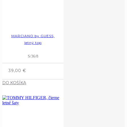
MARCIANO by GUESS,
letný top
S/36/8
39,00
€
DO KOŠÍKA