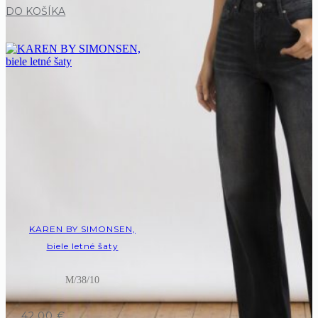
DO KOŠÍKA
KAREN BY SIMONSEN,
biele letné šaty
M/38/10
42,00
€