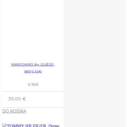
MARCIANO by GUESS,
letný top
S/36/8
39,00
€
DO KOŠÍKA