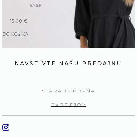
S/36/8
15,00
€
DO KOŠÍKA
NAVŠTÍVTE NAŠU PREDAJŇU
STARÁ ĽUBOVŇA
BARDEJOV