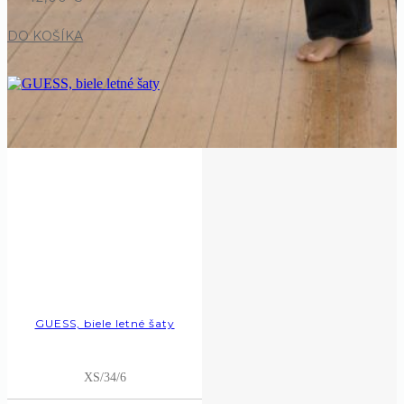
DO KOŠÍKA
GUESS, biele letné šaty
XS/34/6