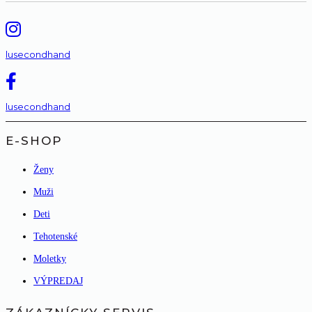
lusecondhand
lusecondhand
E-SHOP
Ženy
Muži
Deti
Tehotenské
Moletky
VÝPREDAJ