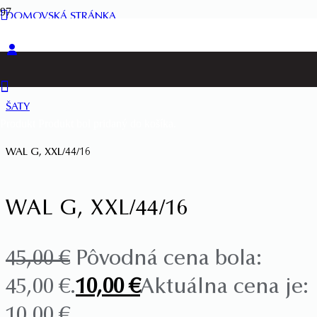
DOMOVSKÁ STRÁNKA
MOLETKY
ŠATY
Produkt
Produkt
bol pridaný do košíka.
WAL G, XXL/44/16
WAL G, XXL/44/16
45,00
€
Pôvodná cena bola:
45,00 €.
10,00
€
Aktuálna cena je:
10,00 €.