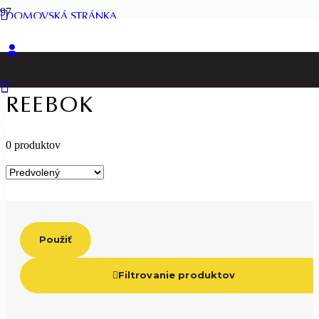
DOMOVSKÁ STRÁNKA
PRODUKTY SO ZNAČKOU “REEBOK”
REEBOK
Produkt
Produkt
bol pridaný do košíka.
0 produktov
Použiť
Filtrovanie produktov