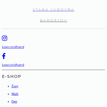
STARÁ ĽUBOVŇA
BARDEJOV
lusecondhand
lusecondhand
E-SHOP
Ženy
Muži
Deti