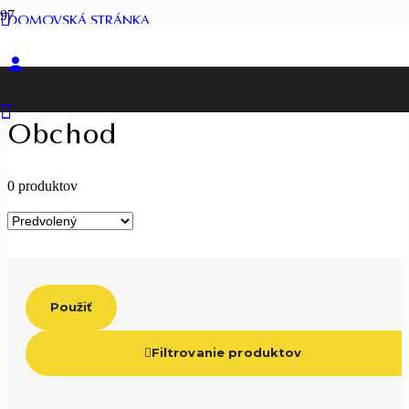
DOMOVSKÁ STRÁNKA
OBCHOD
Obchod
Produkt
Produkt
bol pridaný do košíka.
0 produktov
Použiť
Filtrovanie produktov