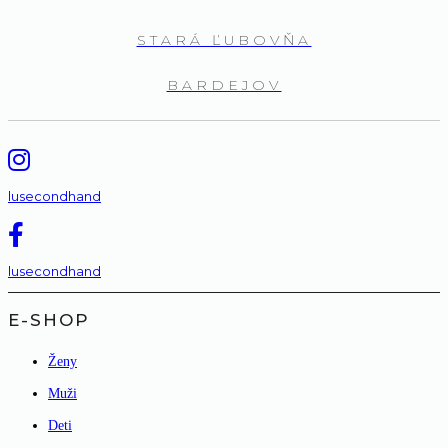
STARÁ ĽUBOVŇA
BARDEJOV
lusecondhand
lusecondhand
E-SHOP
Ženy
Muži
Deti