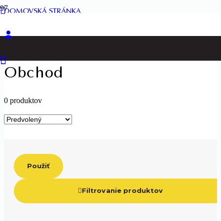
DOMOVSKÁ STRÁNKA
OBCHOD
Obchod
Produkt
Produkt
bol pridaný do košíka.
0 produktov
Použiť
Filtrovanie produktov