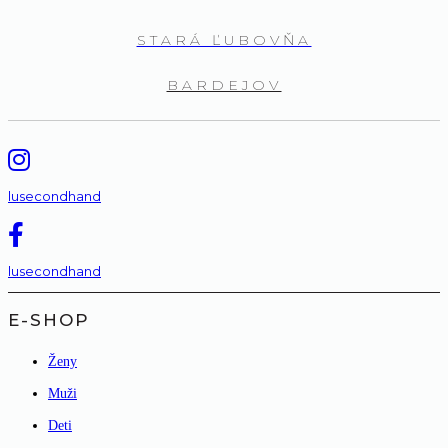
STARÁ ĽUBOVŇA
BARDEJOV
lusecondhand
lusecondhand
E-SHOP
Ženy
Muži
Deti