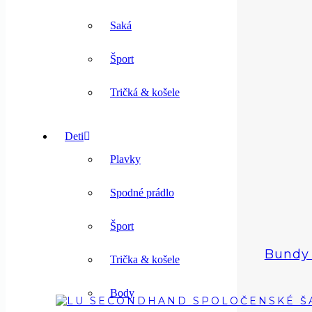
Saká
Šport
Tričká & košele
Deti
Plavky
Spodné prádlo
Šport
Bundy 
Trička & košele
Body