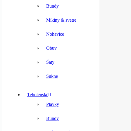
Bundy
Mikiny & svetre
Nohavice
Obuv
Šaty
Sukne
Tehotenské
Plavky
Bundy