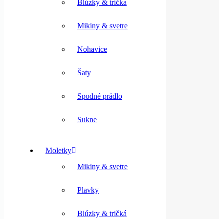
Blúzky & trička
Mikiny & svetre
Nohavice
Šaty
Spodné prádlo
Sukne
Moletky
Mikiny & svetre
Plavky
Blúzky & tričká