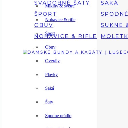
SVADOBNÉ ŠATY
SAKÁ
Mikiny & svetre
ŠPORT
SPODNÉ
Nohavice & rifle
OBUV
SUKNE 
Šport
NOHAVICE & RIFLE
MOLETK
Obuv
Overály
Plavky
Saká
Šaty
Spodné prádlo