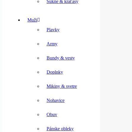
Sukne & kraťasy
Muži
Plavky
Army
Bundy & vesty
Doplnky
Mikiny & svetre
Nohavice
Obuv
Pánske obleky