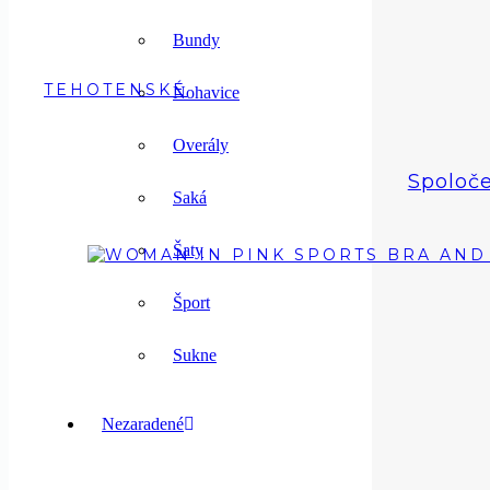
Bundy
TEHOTENSKÉ
Nohavice
Overály
Spoloč
Saká
Šaty
Šport
Sukne
Nezaradené