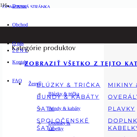
Domov
DOMOVSKÁ STRÁNKA
Obchod
OBCHOD
O nás
Kategórie produktov
ŽENY
Kontakt
ZOBRAZIŤ VŠETKO Z TEJTO KA
FAQ
Ženy
BLÚZKY & TRIČKA
MIKINY
Blúzky & trička
BUNDY & KABÁTY
OVERÁL
ŠATY
PLAVKY
Bundy & kabáty
SPOLOČENSKÉ
DOPLNK
Doplnky &
ŠATY
KABELK
kabelky