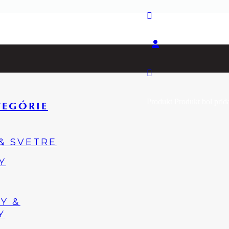
Produkt
Produkt
bol prid
TEGÓRIE
 & SVETRE
Y
Y &
Y