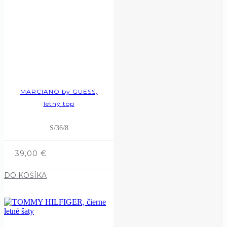
MARCIANO by GUESS,
letný top
S/36/8
39,00
€
DO KOŠÍKA