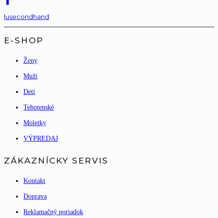
lusecondhand
E-SHOP
Ženy
Muži
Deti
Tehotenské
Moletky
VÝPREDAJ
ZÁKAZNÍCKY SERVIS
Kontakt
Doprava
Reklamačný poriadok