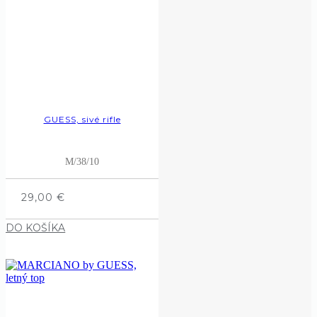
GUESS, sivé rifle
M/38/10
29,00
€
DO KOŠÍKA