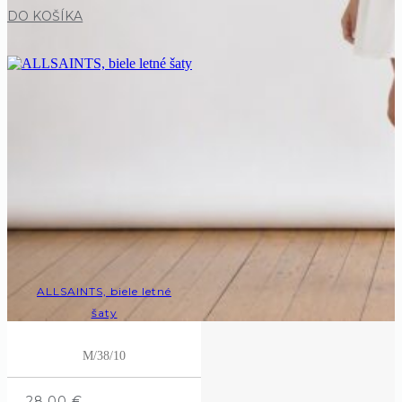
DO KOŠÍKA
ALLSAINTS, biele letné
šaty
M/38/10
28,00
€