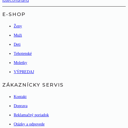
lusecondhand
E-SHOP
Ženy
Muži
Deti
Tehotenské
Moletky
VÝPREDAJ
ZÁKAZNÍCKY SERVIS
Kontakt
Doprava
Reklamačný poriadok
Otázky a odpovede