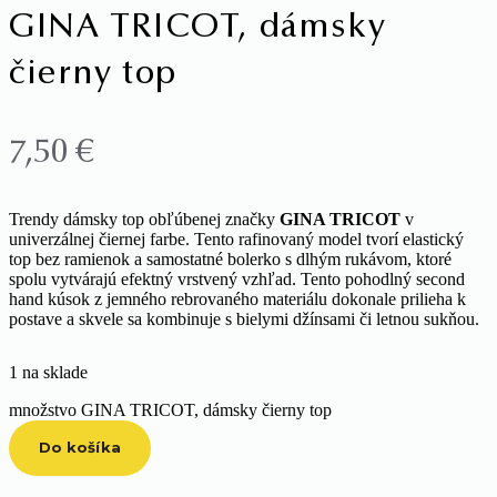
GINA TRICOT, dámsky
čierny top
7,50
€
Trendy dámsky top obľúbenej značky
GINA TRICOT
v
univerzálnej čiernej farbe. Tento rafinovaný model tvorí elastický
top bez ramienok a samostatné bolerko s dlhým rukávom, ktoré
spolu vytvárajú efektný vrstvený vzhľad. Tento pohodlný second
hand kúsok z jemného rebrovaného materiálu dokonale prilieha k
postave a skvele sa kombinuje s bielymi džínsami či letnou sukňou.
1 na sklade
množstvo GINA TRICOT, dámsky čierny top
Do košíka